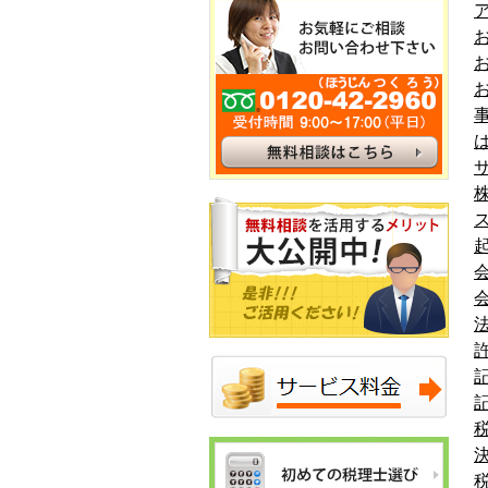
ア
お
お
お
事
は
サ
株
起
会
会
法
許
記
記
税
決
税