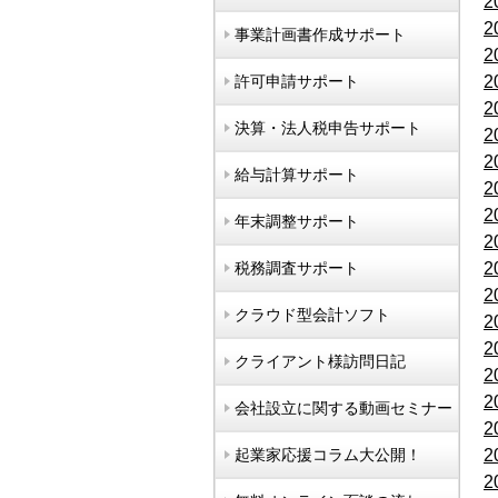
2
2
事業計画書作成サポート
2
許可申請サポート
2
2
決算・法人税申告サポート
2
2
給与計算サポート
2
2
年末調整サポート
2
税務調査サポート
2
2
クラウド型会計ソフト
2
2
クライアント様訪問日記
2
2
会社設立に関する動画セミナー
2
起業家応援コラム大公開！
2
2