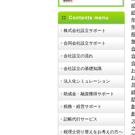
給
給
年
年
株式会社設立サポート
無
合同会社設立サポート
合
会社設立の流れ
合
合
会社設立の基礎知識
お
お
法人化シミュレーション
共
経
助成金・融資獲得サポート
助
税務・経営サポート
創
創
記帳代行サービス
ス
ク
税理士切り替えをお考えの方へ