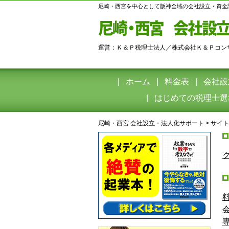
尼崎・西宮を中心として阪神全域の会社設立・資金
運営：Ｋ＆Ｐ税理士法人／株式会社Ｋ＆Ｐコン
ホーム
料金表
会社設
はじめての税理士選
尼崎・西宮 会社設立・法人化サポート
>
サイト
料
会
専