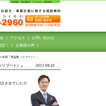
HOME
会社案内
アクセス
料金表
由
アクセス
お問い合わせ
認定！
お客様の声
メ本⑧『再起動（リブート）』
起動（リブート）』
2017.08.22
紹介させていただ