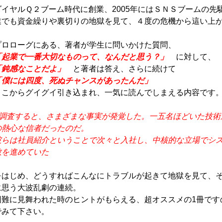
ダイヤルＱ２ブーム時代に創業、2005年にはＳＮＳブームの
業でも資金繰りや裏切りの地獄を見て、４度の危機から這い上
プロローグにある、著者が学生に問いかけた質問、
「起業で一番大切なものって、なんだと思う？」
に対して、
「鈍感なことだよ」
と著者は答え、さらに続けて
「僕には四度、死ぬチャンスがあったんだ」
ここからグイグイ引き込まれ、一気に読んでしまえる内容です
■調査すると、さまざまな事実が発覚した。一五名ほどいた技術
の熱心な信者だったのだ。
彼らは社員紹介ということで次々と入社し、中核的な立場でシ
教を進めていた
をはじめ、どうすればこんなにトラブルが起きて地獄を見て、
に思う大波乱劇の連続。
困難に見舞われた時のヒントがもらえる、超オススメの1冊です
でみて下さい。