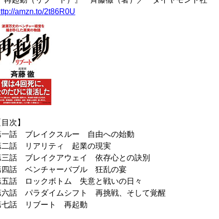
ttp://amzn.to/2t86R0U
【目次】
第一話 ブレイクスルー 自由への始動
第二話 リアリティ 起業の現実
第三話 ブレイクアウェイ 依存心との訣別
第四話 ベンチャーバブル 狂乱の宴
第五話 ロックボトム 失意と戦いの日々
第六話 パラダイムシフト 再挑戦、そして覚醒
第七話 リブート 再起動