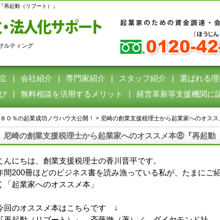
『再起動（リブート）』
サルティング
立
会社紹介
専門家紹介
スタッフ紹介
選ばれる理
び
無料相談を活用するメリット
経営革新等支援機関に
８０％の起業成功ノウハウ大公開！
>
尼崎の創業支援税理士から起業家へのオスス
尼崎の創業支援税理士から起業家へのオススメ本⑧『再
こんにちは、創業支援税理士の香川晋平です。
年間200冊ほどのビジネス書を読み漁っている私が、たまにご
く「起業家へのオススメ本」
今回のオススメ本はこちらです ↓
『再起動（リブート）』 斉藤徹（著）／ ダイヤモンド社