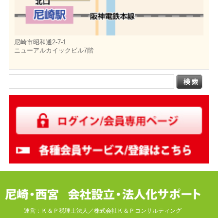
尼崎市昭和通2-7-1
ニューアルカイックビル7階
運営：Ｋ＆Ｐ税理士法人／株式会社Ｋ＆Ｐコンサルティング