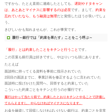
ですから、たとえ直前に連絡したとしても、
遅刻やドタキャン
です。まして、
は、あとあとマイナスに影響するのは必至
約束を
だと覚悟したほうが良いでしょ
忘れていたなら、もう融資は無理
う。
きびしいかも知れませんが、これが事実です。
履行～銀行では「約束を果たす」ことをこう呼ぶ～
です。
「履行」とは約束したことをキチンと行うこと
この言葉も銀行員は好きですし、やはりいつも頭にあります。
たとえば
面談時に持ってくる資料を事前に指示されていた
2回目の面談までに、事業計画を修正するように言われていた
面談時に投げかけた質問へ、回答すると約束していた
こういった約束ごとをキチンと行うのが履行です。
履行はやって当たり前で、約束したとおりキチンとやることで評価し
てもらえますし、やらなければマイナスになります。
お金を融資して回収しなければいけない銀行は、約束ごとを非常