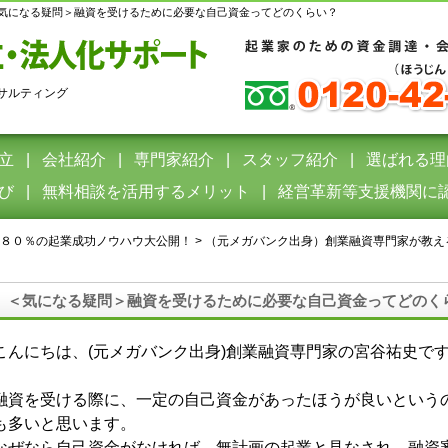
気になる疑問＞融資を受けるために必要な自己資金ってどのくらい？
サルティング
立
会社紹介
専門家紹介
スタッフ紹介
選ばれる理
び
無料相談を活用するメリット
経営革新等支援機関に
８０％の起業成功ノウハウ大公開！
>
（元メガバンク出身）創業融資専門家が教え
＜気になる疑問＞融資を受けるために必要な自己資金ってどのくらい？ 
こんにちは、(元メガバンク出身)創業融資専門家の宮谷祐史で
融資を受ける際に、一定の自己資金があったほうが良いという
も多いと思います。
なぜなら自己資金がなければ、無計画の起業と見なされ、融資