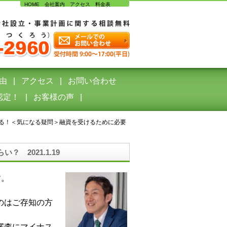
HOME
会社案内
アクセス
料金表
由
アクセス
お問い合わせ
認定！
お客様の声
る！＜気になる疑問＞融資を受けるために必要
2021.1.19
す。
のはご存知の方
審査にマイナス