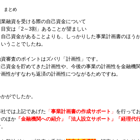
まとめ
創業融資を受ける際の自己資金について
・目安は「2～3割」あることが望ましい
・自己資金があることよりも、しっかりした事業計画書のほう
ということでしたね。
融資審査のポイントはズバリ「計画性」です。
自己資金を貯めてきた計画性や、今後の事業の計画性を金融機
計画性がすなわち返済の計画性につながるためですね。
いかがでしたか。
弊社では上記であげた
「
事業計画書の作成サポート
」
を行って
そのほか
「金融機関への紹介」「法人設立サポート」「経理代
す。