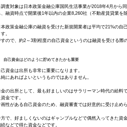
※調査対象は日本政策金融公庫国民生活事業が2018年4月から
ち、融資時点で開業後1年以内の企業8,260社（不動産賃貸業を
日本政策金融公庫の融資を受けた新規開業者は平均で21%の自
ます。
ですので、約2～3割程度の自己資金というのは融資を受ける際
自己資金はどのように貯めてきたかも重要
自己資金は出所も非常に重要になります。
単純にあればよいというものではありません。
お金の出所として、最も好ましいのはサラリーマン時代の給料
た資金です。
計画性がある自己資金のため、融資審査では好意的に受け止め
一方で、好ましくないのはギャンブルなどで偶然入ってきた資
相続などで得た資金などです。