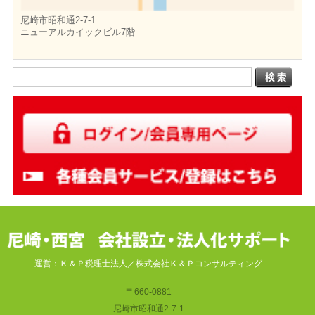
尼崎市昭和通2-7-1
ニューアルカイックビル7階
運営：Ｋ＆Ｐ税理士法人／株式会社Ｋ＆Ｐコンサルティング
〒660-0881
尼崎市昭和通2-7-1