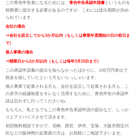
この青色申告者になるためには、
というものを
青色申告承認申請書
税務署に提出する必要があるのですが、これには提出期限が決め
られています。
会社の場合
⇒会社を設立してから3か月以内（もしくは事業年度開始の日の前日ま
で）
個人事業の場合
⇒開業日から2か月以内（もしくは毎年3月15日まで）
この承認申請書の提出を知らなかったばかりに、100万円単位で
税金を損していたという方もいらっしゃいます。
個人事業で起業される方も、会社を設立して起業される方も、こ
の赤字の繰越制度をモレなく活用するために、青色申告の承認申
請は忘れずに行ってくださいね。
もちろん、私どもでもこの青色申告承認申請の提出など、しっか
りとアドバイスさせて頂きます。
初回無料相談ですので、尼崎、西宮、伊丹、宝塚、大阪市西淀川
区などの阪神間の起業家の方は、お気軽にご相談下さいませ。