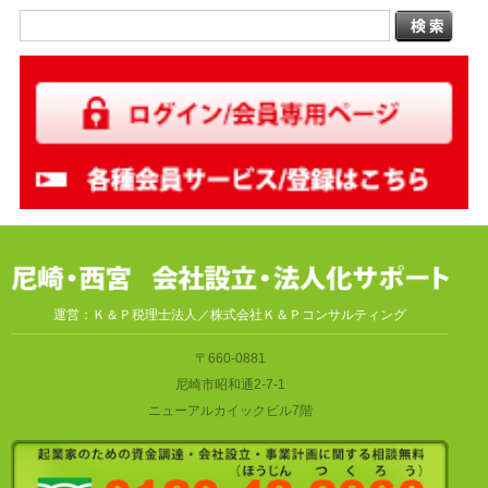
運営：Ｋ＆Ｐ税理士法人／株式会社Ｋ＆Ｐコンサルティング
〒660-0881
尼崎市昭和通2-7-1
ニューアルカイックビル7階