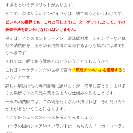
すぎるというデメリットがあります。
そこで、単価が安いアジやイワシは、網で狙うというわけです。
ビジネスの世界でも、これと同じように、ターゲットによって、その
販売手法を使い分けなければいけません。
例えば、インスタントラーメン、清涼飲料水、シャンプーなど低
額の消費財を、あらゆる消費者に販売するような場合には網で狙
うべきです。
それでは、網で狙う戦略とはどういうことでしょうか？
これはマーケティングの世界で言う
と
「流通チャネル」を構築
する
いうことです。
詳しい解説は他の専門書籍に譲りますが、簡単に言うと、より多
くの場所でその商品を買えるような仕組みを作ることです。
一般の消費財では、この網をたくさん仕掛ければ、それだけ売上
が上がるということになります。
ここで缶ジュースのケースを考えてみましょう。
コーラの国内シェア№１ブランドは、もちろん「コカ・コーラ」
です。