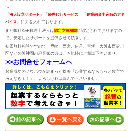
に
「
」「
」「
法人設立サポート
経理代行サービス
創業融資申込時のアド
」に力を入れております。
バイス
また弊社K&P税理士法人は
に認定されておりますの
認定支援機関
で、安定したサポートを提供させて頂きます。
初回無料相談ですので、尼崎、西宮、伊丹、宝塚、大阪市西淀川
区などの阪神間の起業家の方は、お気軽にご相談下さいませ。
>>お問合せフォームへ
起業成功のノウハウが詰まった拙著『起業するならもっと数字で
考えなきゃ！』、よろしければ読んで下さいませ。