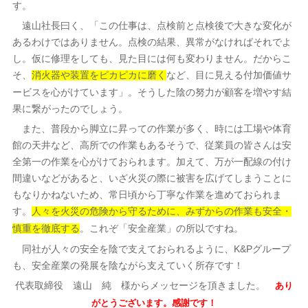
す。
遠山社長曰く、「この仕事は、点検前と点検後で大きな変化が
あるわけではありません。点検の結果、異常がなければそれでよ
し。仮に修理をしても、見た目には何も変わりません。だからこ
そ、
など、目に見える付加価値サ
消火器や装置をピカピカに磨く
ービスを心がけています」。そうした陰の努力が顧客を増やす結
果に繋がったのでしょう。
また、普段から脚立に昇っての作業が多く、時には工場や体育
館の天井など、高所での作業もあるそうで、従業員の皆さんは安
全第一の作業を心がけておられます。加えて、万が一配線の付け
間違いなどがあると、いざ火災の際に被害を広げてしまうことに
もなりかねないため、常日頃から丁寧な作業を進めておられま
す。
人々を火災の危険から守るために、みずからの作業も安全・
。これぞ「安全産業」の所以ですね。
慎重を徹底する
同社が人々の安全を陰で支えておられるように、K&Pグループ
も、安全産業の発展を陰ながら支えていく所存です！
代表取締役 遠山 純 様からメッセージを頂きました。
あり
がとうございます。感謝です！