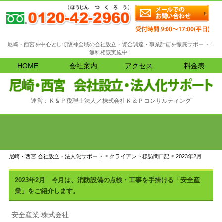
尼崎・西宮を中心として阪神全域の会社設立・資金調達・事業計画を徹底サポート！
無料相談実施中！
HOME
会社案内
アクセス
料金表
運営：Ｋ＆Ｐ税理士法人／株式会社Ｋ＆Ｐコンサルティング
>
>
尼崎・西宮 会社設立・法人化サポート
クライアント様訪問日記
2023年2月
2023年2月 今月は、消防設備の点検・工事を手掛ける「安全産
業」をご紹介します。
安全産業 株式会社