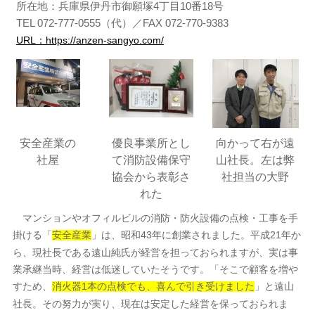
所在地：兵庫県伊丹市御願塚4丁目10番18号
TEL 072-777-0555（代）／FAX 072-770-9383
URL：https://anzen-sangyo.com/
安全産業の
優良事業所とし
向かって右が遠
社屋
て消防設備保守
山社長。左は弊
協会から表彰さ
社担当の大野
れた
マンションやオフィルビルの消防・防火設備の点検・工事を手
掛ける「
」は、昭和43年に創業されました。平成21年か
安全産業
ら、現社長である遠山純氏が経営を担っておられますが、実は事
業承継当時、経営は低迷していたそうです。「そこで顧客を増や
すため、
」と遠山
消火器1本の点検でも、喜んで引き受けました
社長。その努力が実り、現在は安定した経営を保っておられま