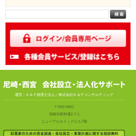
運営：Ｋ＆Ｐ税理士法人／株式会社Ｋ＆Ｐコンサルティング
〒660-0881
尼崎市昭和通2-7-1
ニューアルカイックビル7階