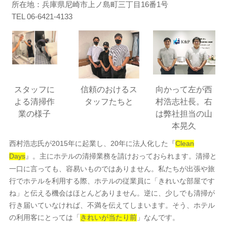
所在地：兵庫県尼崎市上ノ島町三丁目16番1号
TEL 06-6421-4133
スタッフに
信頼のおけるス
向かって左が西
よる清掃作
タッフたちと
村浩志社長。右
業の様子
は弊社担当の山
本晃久
西村浩志氏が2015年に起業し、20年に法人化した『
Clean
』。主にホテルの清掃業務を請けおっておられます。清掃と
Days
一口に言っても、容易いものではありません。私たちが出張や旅
行でホテルを利用する際、ホテルの従業員に「きれいな部屋です
ね」と伝える機会はほとんどありません。逆に、少しでも清掃が
行き届いていなければ、不満を伝えてしまいます。そう、ホテル
の利用客にとっては「
」なんです。
きれいが当たり前