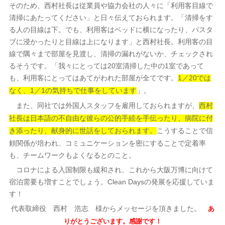
そのため、西村社長は従業員や協力会社の人々に「利用客目線で
清掃にあたってください」と日々伝えておられます。「清掃をす
る人の目線は下。でも、利用客はベッドに横になったり、バスタ
ブに浸かったりと目線は上になります」と西村社長。利用客の目
線で隅々まで部屋を見渡し、清掃の漏れがないか、チェックされ
るそうです。「我々にとっては20室清掃した中の1室であって
も、利用客にとってはあてがわれた部屋が全てです。
1／20では
」。
なく、1／1の気持ちで仕事をしています
また、同社では外国人スタッフを雇用しておられますが、
西村
社長は日本語の不自由な彼らの公的手続を手伝ったり、病院に付
こうすることで信
き添ったり、献身的に世話をしておられます。
頼関係が培われ、コミュニケーションを密にすることで定着率
も、チームワークもよくなるとのこと。
コロナによる入国制限も緩和され、これから大阪万博に向けて
宿泊需要も増すことでしょう。Clean Daysの発展を応援していま
す！
代表取締役 西村 浩志 様からメッセージを頂きました。
あ
りがとうございます。感謝です！