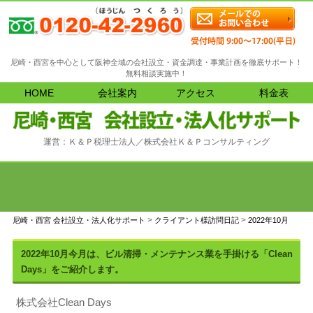
尼崎・西宮を中心として阪神全域の会社設立・資金調達・事業計画を徹底サポート！
無料相談実施中！
HOME
会社案内
アクセス
料金表
運営：Ｋ＆Ｐ税理士法人／株式会社Ｋ＆Ｐコンサルティング
>
>
尼崎・西宮 会社設立・法人化サポート
クライアント様訪問日記
2022年10月
2022年10月今月は、ビル清掃・メンテナンス業を手掛ける「Clean
Days」をご紹介します。
株式会社Clean Days