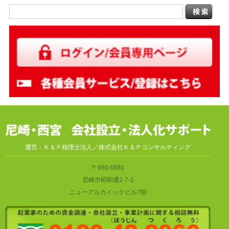
運営：Ｋ＆Ｐ税理士法人／株式会社Ｋ＆Ｐコンサルティング
〒660-0881
尼崎市昭和通2-7-1
ニューアルカイックビル7階