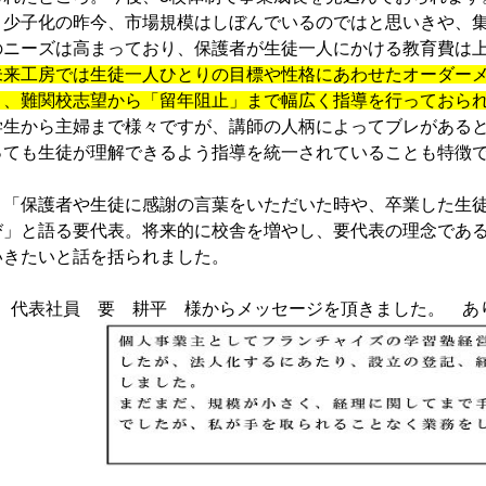
少子化の昨今、市場規模はしぼんでいるのではと思いきや、集
のニーズは高まっており、保護者が生徒一人にかける教育費は
未来工房では生徒一人ひとりの目標や性格にあわせたオーダー
り、難関校志望から「留年阻止」まで幅広く指導を行っておら
学生から主婦まで様々ですが、講師の人柄によってブレがある
っても生徒が理解できるよう指導を統一されていることも特徴
「保護者や生徒に感謝の言葉をいただいた時や、卒業した生徒
び」と語る要代表。将来的に校舎を増やし、要代表の理念であ
いきたいと話を括られました。
代表社員 要 耕平 様からメッセージを頂きました。
あ