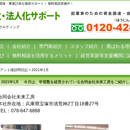
調達・事業計画を徹底サポート！ 無料相談実施中！
サルティング
立
会社紹介
専門家紹介
スタッフ紹介
選ばれる理
び
無料相談を活用するメリット
経営革新等支援機関に
アント様訪問日記
>
2021年1月
2021年1月 今月は、学習塾を経営されている合同会社未来工房をご紹介し
合同会社未来工房
本社所在地：兵庫県宝塚市清荒神2丁目18番27号
TEL：078-647-6888