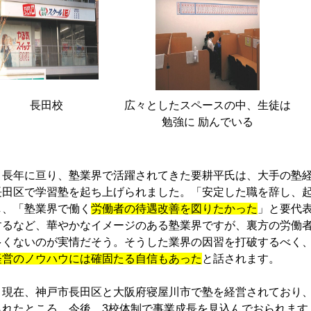
長田校
広々としたスペースの中、生徒は
勉強に 励んでいる
長年に亘り、塾業界で活躍されてきた要耕平氏は、大手の塾経営
長田区で学習塾を起ち上げられました。「安定した職を辞し、
し、「塾業界で働く
労働者の待遇改善を図りたかった
」と要代
するなど、華やかなイメージのある塾業界ですが、裏方の労働
多くないのが実情だそう。そうした業界の因習を打破するべく
経営のノウハウには確固たる自信もあった
と話されます。
現在、神戸市長田区と大阪府寝屋川市で塾を経営されており、
られたところ。今後、3校体制で事業成長を見込んでおられます