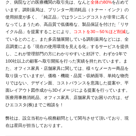
ク、病院などの医療機関の取引先は、なんと
を占めて
全体の80%
います。調剤薬局は、プリンター用消耗品（トナー・インク）の
使用頻度が多く、「純正品」ではランニングコストが非常に高く
なってしまうため、高品質で低価格な、製品保証を付けた「リサ
イクル品」を提案することにより、
し
コストを30～50％ほど削減
ているとのこと。また多店舗展開している調剤薬局などには、全
店調査による「現在の使用環境を見える化」するサービスを提供
し、これが管理部門の方にわかりやすいと好評で、わずか1年で
100社以上の顧客へ取引開拓を行った実績を持たれています。ま
た、オフィス家具・店舗家具に関しては、様々なメーカー商品を
取り扱っていますが、価格・機能・品質・収納面等、単純な物売
りではない、デザイン面、コストバランスを意識した提案や、平
面レイアウト図作成から3Dイメージによる提案を行っています。
医療用事務消耗品、オフィス家具、店舗家具でお困りの方は、ぜ
ひエコスタ(株)までご相談を！
弊社は、設立当初から税務顧問として関与させて頂いており、現
在は星田が担当しております。