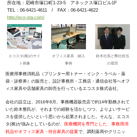
所在地：尼崎市塚口町1-23-5 アネックス塚口ビル1F
TEL：06-6421-4611
/ FAX：06-6421-4622
http://eco-sta.com/
エコスタ(株)のサイ
オフィス家具 納入
鈴木社長と弊社担当
ト画像
事例
の星田
医療用事務消耗品（プリンター用トナー・インク・ラベル・薬
袋・診察券）の販売と、設計事務所・工務店・通信会社等へオフ
ィス家具や店舗家具の卸売を行っているエコスタ株式会社。
会社の設立は、2016年8月。事務機器販売店で約14年勤務されて
いた鈴木整氏が、それまでの経験を活かしつつ、よりよいサービ
スを提供したいという思いから起業されました。そんな、エコス
タ(株)が強みとしているのが、
医療機関を専門とした、事務用消
で、調剤薬局やクリニッ
耗品やオフィス家具・待合家具の提案