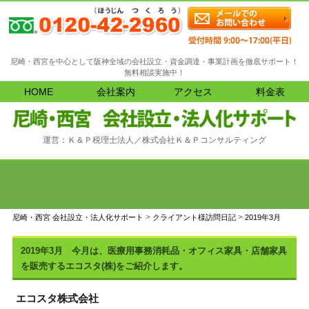
尼崎・西宮を中心として阪神全域の会社設立・資金調達・事業計画を徹底サポート！
無料相談実施中！
HOME
会社案内
アクセス
料金表
運営：Ｋ＆Ｐ税理士法人／株式会社Ｋ＆Ｐコンサルティング
>
>
尼崎・西宮 会社設立・法人化サポート
クライアント様訪問日記
2019年3月
2019年3月 今月は、医療用事務消耗品・オフィス家具・店舗家具
を販売するエコスタ(株)をご紹介します。
エコスタ株式会社