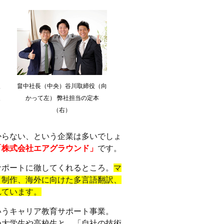
入
畠中社長（中央）谷川取締役（向
反
かって左） 弊社担当の定本
（右）
らない、という企業は多いでしょ
「株式会社エアグラウンド」
です。
ポートに徹してくれるところ。
マ
ト制作、海外に向けた多言語翻訳、
れています。
いうキャリア教育サポート事業。
つ大学生や高校生と、「自社の技術