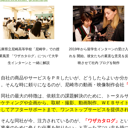
兵庫県立尼崎高等学校「尼崎学」での授
2019年から留学生インターンの受け
業風景 「ワザカタログ」について大学
れを 開始。彼女たちの素直な意見を
生インターンと 一緒に解説
映させて社内 ブログを制作
自社の商品やサービスをＰＲしたいが、どうしたらよいか分か
う。そんな時に頼りになるのが、尼崎市の動画・映像制作会社
同社の最大の特徴は、依頼主の課題解決のために、トータルサ
ーケティングや企画から、取材・撮影、動画制作、ＷＥＢサイ
そしてアフターサポートまで、ワンストップサービスを提供さ
そんな同社が今、注力されているのが、
「ワザカタログ」
と
「将来のために色んな仕事を知りたい」と言ったアツい志を持