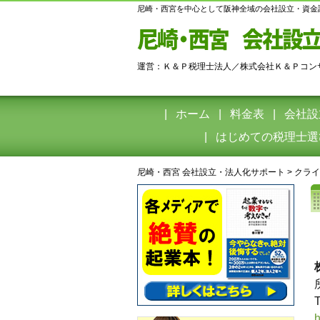
尼崎・西宮を中心として阪神全域の会社設立・資金
運営：Ｋ＆Ｐ税理士法人／株式会社Ｋ＆Ｐコン
ホーム
料金表
会社設
はじめての税理士選
尼崎・西宮 会社設立・法人化サポート
>
クライ
h