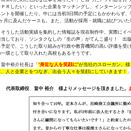
をＰＲしたい」といった企業をマッチングし、インターンシッ
ベントを開催したり。中には当初3日間の予定にもかかわらず、
8ヶ月に及んだケースも。また、活動が採用・就職に結びついた
そうした活動実績を集約した情報誌を現在制作中。実際にイベ
担当しており、ソンタクなしの「生の声」がてんこ盛り！ 出
る予定で、こうした取り組みが行政や教育機関の高い評価を受
の一環として取り入れた高校もあるそうです。
畠中裕介社長は「
“
身近な人を笑顔に
”が当社のスローガン。
に、人と企業とをつなぎ、出会う人々を笑顔にしていきます！
代表取締役 畠中 裕介 様よりメッセージを頂きました。