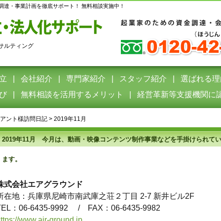
調達・事業計画を徹底サポート！ 無料相談実施中！
サルティング
立
会社紹介
専門家紹介
スタッフ紹介
選ばれる理
び
無料相談を活用するメリット
経営革新等支援機関に
アント様訪問日記
>
2019年11月
2019年11月 今月は、動画・映像コンテンツ制作事業などを手掛けられ
ます。
株式会社エアグラウンド
所在地：兵庫県尼崎市南武庫之荘２丁目 2-7 新井ビル2F
TEL：06-6435-9992
/ FAX：06-6435-9982
ttps://www.air-ground.jp