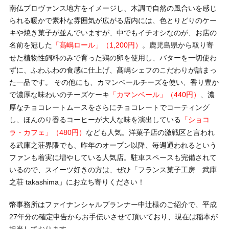
南仏プロヴァンス地方をイメージし、木調で自然の風合いを感じ
られる暖かで素朴な雰囲気が広がる店内には、色とりどりのケー
キや焼き菓子が並んでいますが、中でもイチオシなのが、お店の
名前を冠した
。鹿児島県から取り寄
「髙嶋ロール」（1,200円）
せた植物性飼料のみで育った鶏の卵を使用し、バターを一切使わ
ずに、ふわふわの食感に仕上げ、髙嶋シェフのこだわりが詰まっ
た一品です。 その他にも、カマンベールチーズを使い、香り豊か
で濃厚な味わいのチーズケーキ
、濃
「カマンベール」（440円）
厚なチョコレートムースをさらにチョコレートでコーティング
し、ほんのり香るコーヒーが大人な味を演出している
「ショコ
なども人気。洋菓子店の激戦区と言われ
ラ・カフェ」（480円）
る武庫之荘界隈でも、昨年のオープン以降、毎週通われるという
ファンも着実に増やしている人気店。駐車スペースも完備されて
いるので、スイーツ好きの方は、ぜひ「フランス菓子工房 武庫
之荘 takashima」にお立ち寄りください！
幣事務所はファイナンシャルプランナー中辻様のご紹介で、平成
27年分の確定申告からお手伝いさせて頂いており、現在は稲本が
担当しております。