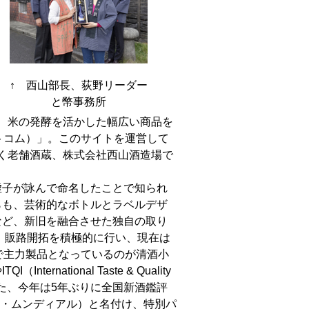
↑ 西山部長、荻野リーダー
と幣事務所
、米の発酵を活かした幅広い商品を
トコム）」。このサイトを運営して
続く老舗酒蔵、株式会社西山酒造場で
虚子が詠んで命名したことで知られ
らも、芸術的なボトルとラベルデザ
など、新旧を融合させた独自の取り
、販路開拓を積極的に行い、現在は
で主力製品となっているのが清酒小
ational Taste & Quality
。また、今年は5年ぶりに全国新酒鑑評
シモ・ムンディアル）と名付け、特別パ