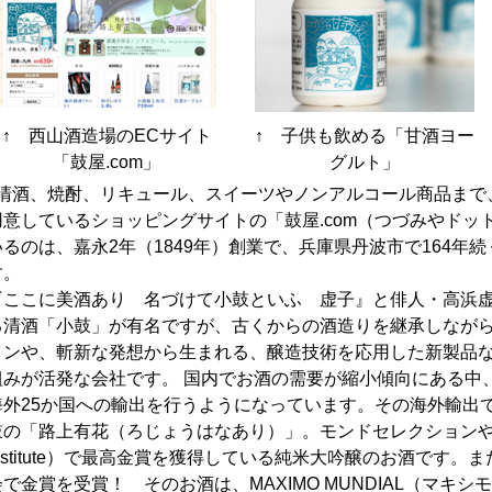
↑ 西山酒造場のECサイト
↑ 子供も飲める「甘酒ヨー
「鼓屋.com」
グルト」
清酒、焼酎、リキュール、スイーツやノンアルコール商品まで
用意しているショッピングサイトの「鼓屋.com（つづみやドッ
いるのは、嘉永2年（1849年）創業で、兵庫県丹波市で164年
す。
『ここに美酒あり 名づけて小鼓といふ 虚子』と俳人・高浜
る清酒「小鼓」が有名ですが、古くからの酒造りを継承しなが
インや、斬新な発想から生まれる、醸造技術を応用した新製品
組みが活発な会社です。 国内でお酒の需要が縮小傾向にある中
海外25か国への輸出を行うようになっています。その海外輸出
の「路上有花（ろじょうはなあり）」。モンドセレクションやITQI（Intern
Institute）で最高金賞を獲得している純米大吟醸のお酒です
会で金賞を受賞！ そのお酒は、MAXIMO MUNDIAL（マキ