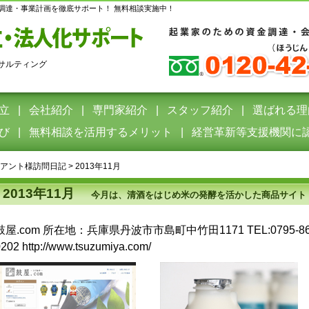
調達・事業計画を徹底サポート！ 無料相談実施中！
サルティング
立
会社紹介
専門家紹介
スタッフ紹介
選ばれる理
び
無料相談を活用するメリット
経営革新等支援機関に
アント様訪問日記
>
2013年11月
2013年11月
今月は、清酒をはじめ米の発酵を活かした商品サイト「
鼓屋.com 所在地：兵庫県丹波市市島町中竹田1171 TEL:0795-86-03
202 http://www.tsuzumiya.com/