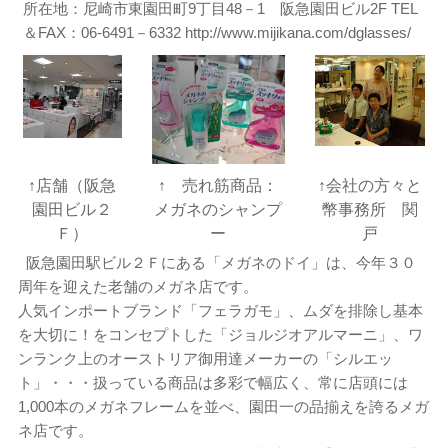
所在地：尼崎市東園田町9丁目48－1 阪急園田ビル2F TEL
＆FAX：06-6491－6332 http://www.mijikana.com/dglasses/
↑店舗（阪急
↑ 売れ筋商品：
↑会社の方々と
園田ビル２
メガネのシャンプ
幣事務所 関
Ｆ）
ー
戸
阪急園田駅ビル２Ｆにある「メガネのドイ」は、今年３０
周年を迎えた老舗のメガネ店です。
人気インポートブランド「フェラガモ」、ムダを排除し基本
を大切に！をコンセプトした「ジョルジオアルマーニ」、ワ
ンランク上のオーストリア御用達メーカーの「シルエッ
ト」・・・扱っている商品は多彩で幅広く、常に店頭には
1,000本のメガネフレームを並べ、園田一の品揃えを誇るメガ
ネ店です。