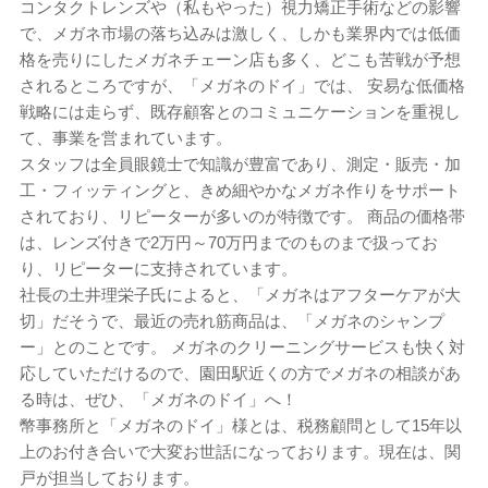
コンタクトレンズや（私もやった）視力矯正手術などの影響
で、メガネ市場の落ち込みは激しく、しかも業界内では低価
格を売りにしたメガネチェーン店も多く、どこも苦戦が予想
されるところですが、「メガネのドイ」では、 安易な低価格
戦略には走らず、既存顧客とのコミュニケーションを重視し
て、事業を営まれています。
スタッフは全員眼鏡士で知識が豊富であり、測定・販売・加
工・フィッティングと、きめ細やかなメガネ作りをサポート
されており、リピーターが多いのが特徴です。 商品の価格帯
は、レンズ付きで2万円～70万円までのものまで扱ってお
り、リピーターに支持されています。
社長の土井理栄子氏によると、「メガネはアフターケアが大
切」だそうで、最近の売れ筋商品は、「メガネのシャンプ
ー」とのことです。 メガネのクリーニングサービスも快く対
応していただけるので、園田駅近くの方でメガネの相談があ
る時は、ぜひ、「メガネのドイ」へ！
幣事務所と「メガネのドイ」様とは、税務顧問として15年以
上のお付き合いで大変お世話になっております。現在は、関
戸が担当しております。