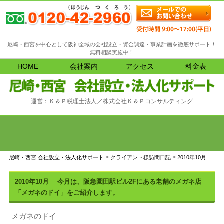
尼崎・西宮を中心として阪神全域の会社設立・資金調達・事業計画を徹底サポート！
無料相談実施中！
HOME
会社案内
アクセス
料金表
運営：Ｋ＆Ｐ税理士法人／株式会社Ｋ＆Ｐコンサルティング
>
>
尼崎・西宮 会社設立・法人化サポート
クライアント様訪問日記
2010年10月
2010年10月
今月は、阪急園田駅ビル2Fにある老舗のメガネ店
「メガネのドイ」をご紹介します。
メガネのドイ