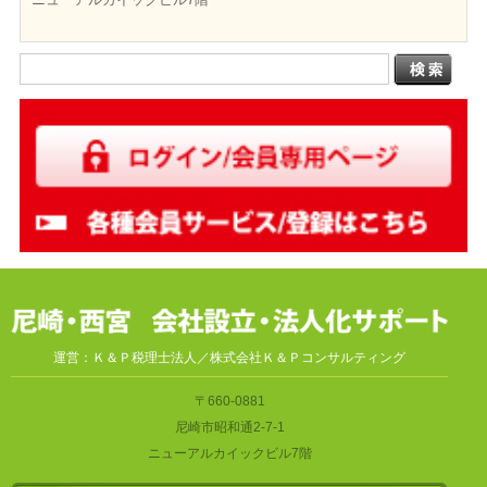
運営：Ｋ＆Ｐ税理士法人／株式会社Ｋ＆Ｐコンサルティング
〒660-0881
尼崎市昭和通2-7-1
ニューアルカイックビル7階