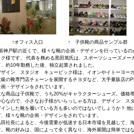
↑オフィス入口
↑ 子供靴の商品サンプル群
新神戸駅の近くで、様々な靴の企画・デザインを行っているの
ック様です。 代表を務める黒田篤氏は、スポーツシューズメー
て、約10年勤務した後、独立起業されました。
デザイン スタジオ キュービック様は、イオンやイトーヨー
大級の靴専門店チェーンを展開するチヨダなど、大手量販店のP
企画・デザインをされています。
主な商品は子供靴で、うち20%がキャラクターシューズ。価格帯は、
中心なので、小さなお子様がいらっしゃる方は、デザイン ス
ザインした靴を履いている方も多いのではないでしょうか？ 他
ど、様々な靴の企画・デザインをされています。
黒田社長によると、今後需要が低迷する日本市場を見越して、
す。靴の好みは、国によって全く異なり、海外展開は簡単では