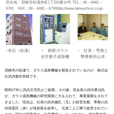
所在地：尼崎市杭瀬本町1丁目6番14号 TEL：06－6481－
6781 FAX：06－6481－6790http://www.takeuchi-m.co.jp
↑本社（杭瀬）
↑ 精密ガラス
↑ 社長・専務と
光学素子成形機
幣事務所山本
尼崎市の杭瀬で、ガラス成形機械を製造されているのが、株式会
社武内製作所様です。
昭和27年に武内又市氏がご創業。その後、現会長の武内豊治氏
が、ガラス成形機械の研究開発に力を入れて、事業展開をされて
きました。現在は、社長の武内徹氏（兄）が経営全般、専務の武
内保憲氏（弟）が技術面を統率し、兄弟二人三脚で経営されてい