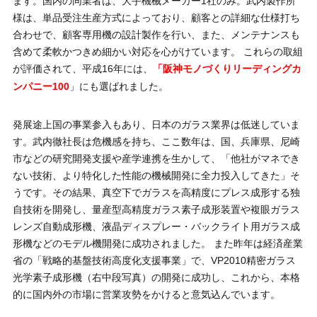
ます。国内の同業者は、大手機械メーカー1社のみ。武内製作所
様は、単品受注生産方式によっており、顧客との詳細な仕様打ち
合わせで、顧客専用機の設計製作を行い、また、メンテナンスも
含めて柔軟かつきめ細かい対応を心がけています。 これらの取組
が評価されて、平成16年には、
「阪神モノづくりリーディングカ
」にも選ばれました。
ンパニー100
発展途上国の事業参入もあり、日本のガラス業界は低迷していま
す。武内徹社長は危機感を持ち、ここ数年は、国、兵庫県、尼崎
市などの研究開発支援や産学連携を生かして、「他社がマネでき
ない技術、より特化した性能の機械開発に全力投入してきた」そ
うです。その結果、真空下でガラスを高精度にプレス成形する独
自技術を開発し、量産型高精度ガラス素子成形装置や複眼ガラス
レンズ自動成形機、液晶ディスプレー・バックライト用ガラス成
形機などのモデル機開発に成功されました。 また昨年は経済産業
省の「戦略的基盤技術高度化支援事業」で、VP2010精密ガラス
光学素子成形機（右中段写真）の開発に成功し、これから、本格
的に国内外の市場に営業攻勢をかけると意気込んでいます。