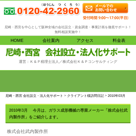
尼崎・西宮を中心として阪神全域の会社設立・資金調達・事業計画を徹底サポート！
無料相談実施中！
HOME
会社案内
アクセス
料金表
運営：Ｋ＆Ｐ税理士法人／株式会社Ｋ＆Ｐコンサルティング
>
>
尼崎・西宮 会社設立・法人化サポート
クライアント様訪問日記
2010年03月
2010年3月
今月は、ガラス成形機械の専業メーカー「株式会社武
内製作所」をご紹介します。
株式会社武内製作所