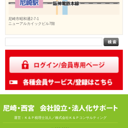
尼崎市昭和通2-7-1
ニューアルカイックビル7階
運営：Ｋ＆Ｐ税理士法人／株式会社Ｋ＆Ｐコンサルティング