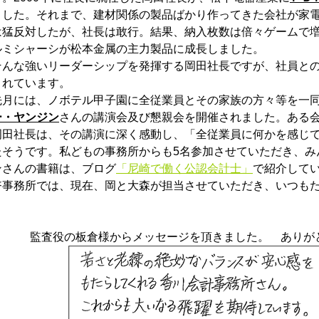
ました。それまで、建材関係の製品ばかり作ってきた会社が家
は猛反対したが、社長は敢行。結果、納入枚数は倍々ゲームで
ルミシャーシが松本金属の主力製品に成長しました。
そんな強いリーダーシップを発揮する岡田社長ですが、社員と
されています。
先月には、ノボテル甲子園に全従業員とその家族の方々等を一
ー・ヤンジン
さんの講演会及び懇親会を開催されました。ある
岡田社長は、その講演に深く感動し、「全従業員に何かを感じ
たそうです。私どもの事務所からも5名参加させていただき、み
ンさんの書籍は、ブログ
「尼崎で働く公認会計士」
で紹介して
幣事務所では、現在、岡と大森が担当させていただき、いつも
監査役の板倉様からメッセージを頂きました。
ありが