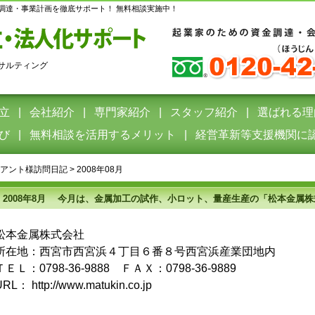
調達・事業計画を徹底サポート！ 無料相談実施中！
サルティング
立
会社紹介
専門家紹介
スタッフ紹介
選ばれる理
び
無料相談を活用するメリット
経営革新等支援機関に
アント様訪問日記
>
2008年08月
2008年8月 今月は、金属加工の試作、小ロット、量産生産の「松本金属
松本金属株式会社
所在地：西宮市西宮浜４丁目６番８号西宮浜産業団地内
ＴＥＬ：0798-36-9888 ＦＡＸ：0798-36-9889
RL： http://www.matukin.co.jp