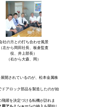
会社の方との打ち合わせ風景
（左から岡田社長、板倉監査
役、井上部長）
（右から大森、岡）
を展開されているのが、松本金属株
区でドアロック部品を製造したのが始
社の飛躍を決定づける転機が訪れま
Ｐ用アルミシャーシ
の納入を開始し