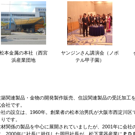
松本金属の本社（西宮
ヤンジンさん講演会（ノボ
浜産業団地
テル甲子園）
建築関連製品・金物の開発製作販売、住設関連製品の受託加工
式会社です。
会社の設立は、1960年。創業者の松本治男氏が大阪市西淀川
まりです。
建材関係の製品を中心に展開されていましたが、2001年に会
す。2000年に社長に就任した岡田社長が、松下電器産業に
ＰＤ